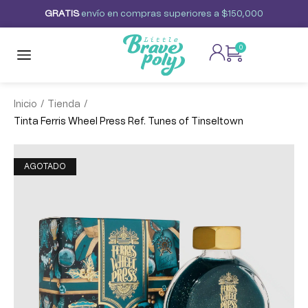
G
R
A
T
I
S
envío
en
compras
superiores
a
$150,000
0
/
/
Inicio
Tienda
Tinta Ferris Wheel Press Ref. Tunes of Tinseltown
AGOTADO