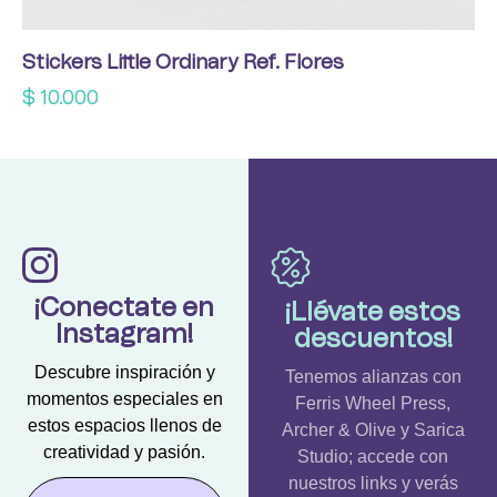
Stickers Little Ordinary Ref. Flores
$
10.000
¡Conectate en
¡Llévate estos
Instagram!
descuentos!
Descubre inspiración y
Tenemos alianzas con
momentos especiales en
Ferris Wheel Press,
estos espacios llenos de
Archer & Olive y Sarica
creatividad y pasión.
Studio; accede con
nuestros links y verás