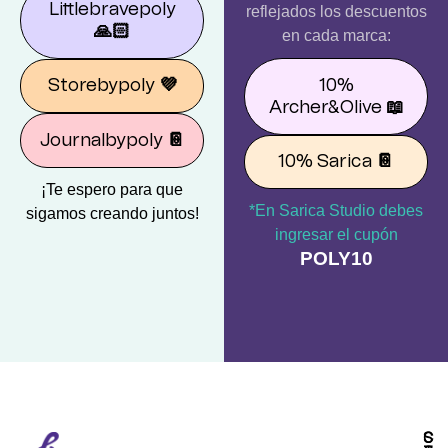
Littlebravepoly
reflejados los descuentos
🙏🏻
en cada marca:
10%
Storebypoly
💜
Archer&Olive
📖
Journalbypoly
📔
10% Sarica
📔
¡Te espero para que
*En Sarica Studio debes
sigamos creando juntos!
ingresar el cupón
POLY10
S
C