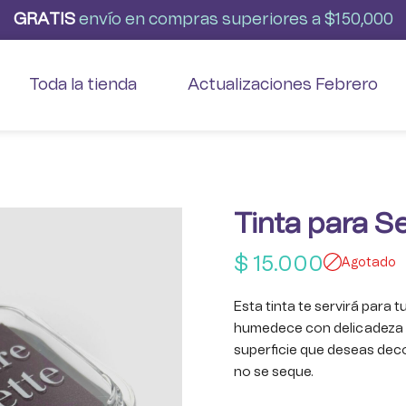
G
R
A
T
I
S
envío
en
compras
superiores
a
$150,000
Toda la tienda
Actualizaciones Febrero
Tinta para S
$
15.000
Agotado
Esta tinta te servirá para t
humedece con delicadeza tu
superficie que deseas deco
no se seque.