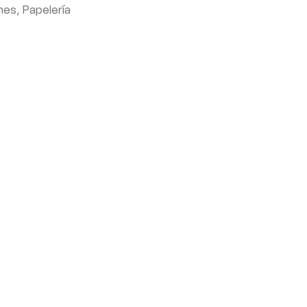
nes
,
Papelería