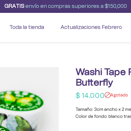
G
R
A
T
I
S
envío
en
compras
superiores
a
$150,000
Toda la tienda
Actualizaciones Febrero
Washi Tape 
Butterfly
$
14.000
Agotado
Tamaño: 3cm ancho x 2 met
Color de fondo: blanco tra