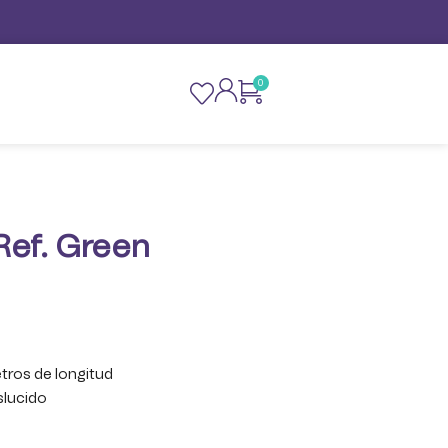
0
Ref. Green
ros de longitud
slucido