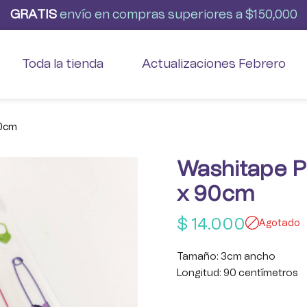
G
R
A
T
I
S
envío
en
compras
superiores
a
$150,000
Toda la tienda
Actualizaciones Febrero
90cm
Washitape P
x 90cm
$
14.000
Agotado
Tamaño: 3cm ancho
Longitud: 90 centímetros