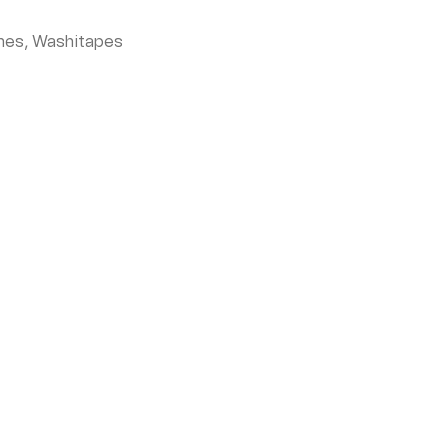
nes
,
Washitapes