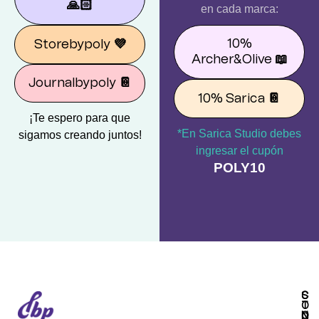
🙏🏻
en cada marca:
10%
Storebypoly
💜
Archer&Olive
📖
Journalbypoly
📔
10% Sarica
📔
¡Te espero para que
*En Sarica Studio debes
sigamos creando juntos!
ingresar el cupón
POLY10
S
C
T
O
O
N
C