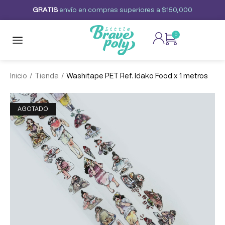
G
R
A
T
I
S
envío
en
compras
superiores
a
$150,000
0
/
/
Inicio
Tienda
Washitape PET Ref. Idako Food x 1 metros
AGOTADO