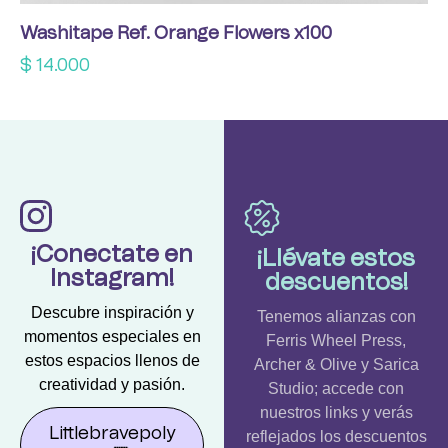
Washitape Ref. Orange Flowers x100
$
14.000
¡Conectate en
¡Llévate estos
Instagram!
descuentos!
Descubre inspiración y
Tenemos alianzas con
momentos especiales en
Ferris Wheel Press,
estos espacios llenos de
Archer & Olive y Sarica
creatividad y pasión.
Studio; accede con
nuestros links y verás
Littlebravepoly
reflejados los descuentos