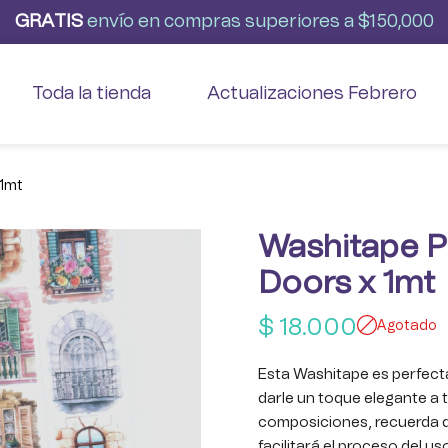
G
R
A
T
I
S
envío
en
compras
superiores
a
$150,000
Toda la tienda
Actualizaciones Febrero
 1mt
Washitape P
Doors x 1mt
$
18.000
Agotado
Esta Washitape es perfecta!
darle un toque elegante a 
composiciones, recuerda q
facilitará el proceso del u