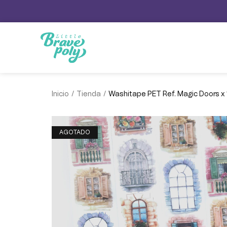
/
/
Inicio
Tienda
Washitape PET Ref. Magic Doors x
AGOTADO