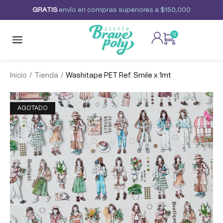
G
R
A
T
I
S
envío
en
compras
superiores
a
$150,000
0
/
/
Inicio
Tienda
Washitape PET Ref. Smile x 1mt
AGOTADO