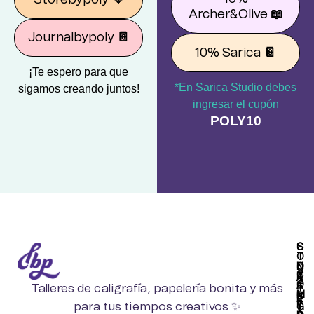
Archer&Olive
📖
Journalbypoly
📔
10% Sarica
📔
¡Te espero para que
*En Sarica Studio debes
sigamos creando juntos!
ingresar el cupón
POLY10
S
C
T
O
O
N
C
C
R
T
A
O
E
A
Talleres de caligrafía, papelería bonita y más
T
M
B
C
E
P
para tus tiempos creativos ✨
Y
T
G