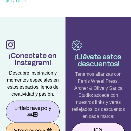
$
17.000
¡Conectate en
¡Llévate estos
Instagram!
descuentos!
Descubre inspiración y
Tenemos alianzas con
momentos especiales en
Ferris Wheel Press,
estos espacios llenos de
Archer & Olive y Sarica
creatividad y pasión.
Studio; accede con
nuestros links y verás
Littlebravepoly
reflejados los descuentos
🙏🏻
en cada marca:
10%
Storebypoly
💜