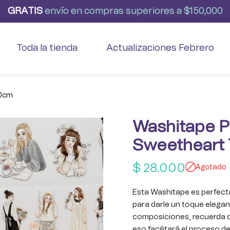
G
R
A
T
I
S
envío
en
compras
superiores
a
$150,000
Toda la tienda
Actualizaciones Febrero
70cm
Washitape P
Sweetheart
$
28.000
Agotado
Esta Washitape es perfecta
para darle un toque elegan
composiciones, recuerda q
eso facilitará el proceso d