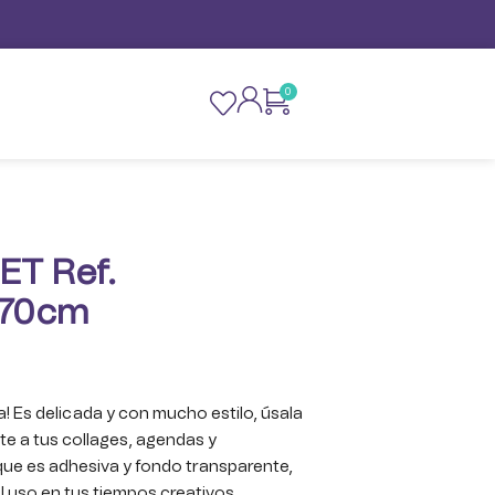
0
ET Ref.
 70cm
! Es delicada y con mucho estilo, úsala
te a tus collages, agendas y
ue es adhesiva y fondo transparente,
el uso en tus tiempos creativos.