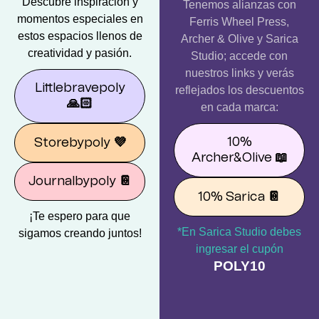
Descubre inspiración y
Tenemos alianzas con
momentos especiales en
Ferris Wheel Press,
estos espacios llenos de
Archer & Olive y Sarica
creatividad y pasión.
Studio; accede con
nuestros links y verás
Littlebravepoly
reflejados los descuentos
🙏🏻
en cada marca:
10%
Storebypoly
💜
Archer&Olive
📖
Journalbypoly
📔
10% Sarica
📔
¡Te espero para que
*En Sarica Studio debes
sigamos creando juntos!
ingresar el cupón
POLY10