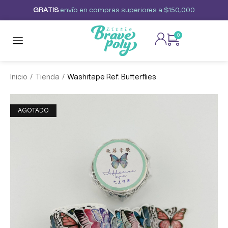
G
R
A
T
I
S
envío
en
compras
superiores
a
$150,000
0
/
/
Inicio
Tienda
Washitape Ref. Butterflies
AGOTADO