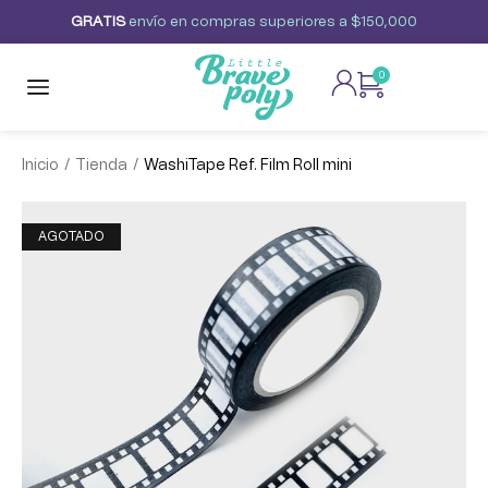
G
R
A
T
I
S
envío
en
compras
superiores
a
$150,000
0
/
/
Inicio
Tienda
WashiTape Ref. Film Roll mini
AGOTADO