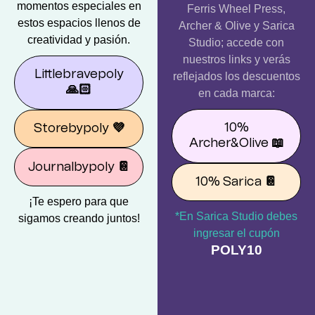
momentos especiales en
Ferris Wheel Press,
estos espacios llenos de
Archer & Olive y Sarica
creatividad y pasión.
Studio; accede con
nuestros links y verás
Littlebravepoly
reflejados los descuentos
🙏🏻
en cada marca:
10%
Storebypoly
💜
Archer&Olive
📖
Journalbypoly
📔
10% Sarica
📔
¡Te espero para que
*En Sarica Studio debes
sigamos creando juntos!
ingresar el cupón
POLY10