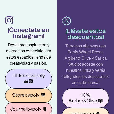
¡Conectate en
¡Llévate estos
Instagram!
descuentos!
Descubre inspiración y
Tenemos alianzas con
momentos especiales en
Ferris Wheel Press,
estos espacios llenos de
Archer & Olive y Sarica
creatividad y pasión.
Studio; accede con
nuestros links y verás
Littlebravepoly
reflejados los descuentos
🙏🏻
en cada marca:
10%
Storebypoly
💜
Archer&Olive
📖
Journalbypoly
📔