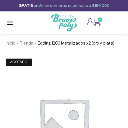
G
R
A
T
I
S
envío
en
compras
superiores
a
$150,000
0
/
/
Inicio
Tienda
Edding 1200 Metalizados x2 (oro y plata)
AGOTADO