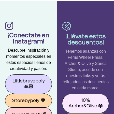
¡Conectate en
¡Llévate estos
Instagram!
descuentos!
Descubre inspiración y
Tenemos alianzas con
momentos especiales en
Ferris Wheel Press,
estos espacios llenos de
Archer & Olive y Sarica
creatividad y pasión.
Studio; accede con
nuestros links y verás
Littlebravepoly
reflejados los descuentos
🙏🏻
en cada marca:
10%
Storebypoly
💜
Archer&Olive
📖