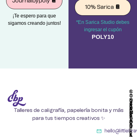
Journalbypoly
📔
10% Sarica
📔
¡Te espero para que
*En Sarica Studio debes
sigamos creando juntos!
ingresar el cupón
POLY10
S
C
T
O
O
N
C
C
R
T
A
O
E
A
Talleres de caligrafía, papelería bonita y más
T
M
B
C
E
P
para tus tiempos creativos ✨
Y
T
G
A
P
O
O
R
O
R
T
hello@littleb
L
Í
E
Y
A