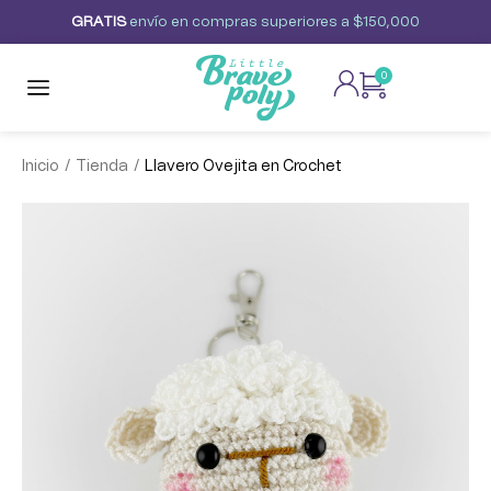
G
R
A
T
I
S
envío
en
compras
superiores
a
$150,000
0
/
/
Inicio
Tienda
Llavero Ovejita en Crochet