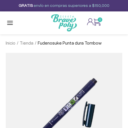
G
R
A
T
I
S
envío
en
compras
superiores
a
$150,000
0
/
/
Inicio
Tienda
Fudenosuke Punta dura Tombow