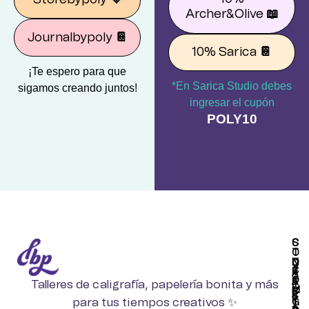
Archer&Olive
📖
Journalbypoly
📔
10% Sarica
📔
¡Te espero para que
*En Sarica Studio debes
sigamos creando juntos!
ingresar el cupón
POLY10
S
C
T
O
O
N
C
C
R
T
A
O
E
A
Talleres de caligrafía, papelería bonita y más
T
M
B
C
E
P
para tus tiempos creativos ✨
Y
T
G