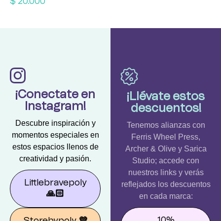
$
20.000
¡Conectate en
¡Llévate estos
Instagram!
descuentos!
Descubre inspiración y
Tenemos alianzas con
momentos especiales en
Ferris Wheel Press,
estos espacios llenos de
Archer & Olive y Sarica
creatividad y pasión.
Studio; accede con
nuestros links y verás
Littlebravepoly
reflejados los descuentos
🙏🏻
en cada marca:
10%
Storebypoly
💜