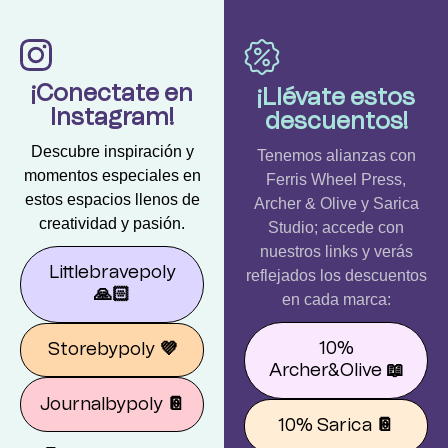
¡Conectate en
¡Llévate estos
Instagram!
descuentos!
Descubre inspiración y
Tenemos alianzas con
momentos especiales en
Ferris Wheel Press,
estos espacios llenos de
Archer & Olive y Sarica
creatividad y pasión.
Studio; accede con
nuestros links y verás
Littlebravepoly
reflejados los descuentos
🙏🏻
en cada marca:
10%
Storebypoly
💜
Archer&Olive
📖
Journalbypoly
📔
10% Sarica
📔