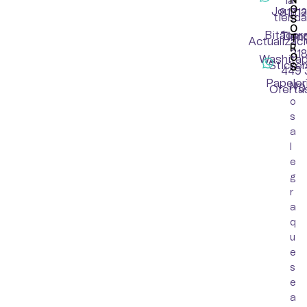
la
N
O
Journa
8171
tienda
S
O
Bitácor
Tien
T
Actualizac
R
31
O
Washita
Sticker
S
449 
Papeler
N
70
Oferta
o
s
a
l
e
g
r
a
q
u
e
s
e
a