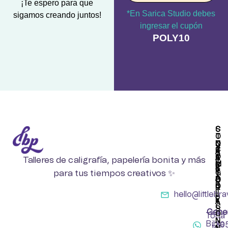
¡Te espero para que
*En Sarica Studio debes
sigamos creando juntos!
ingresar el cupón
POLY10
S
C
T
O
O
N
C
C
R
T
A
O
E
A
Talleres de caligrafía, papelería bonita y más
T
M
B
C
E
P
para tus tiempos creativos ✨
Y
T
G
A
P
O
O
R
O
R
T
hello@littleb
L
Í
E
Y
A
C
S
Gener
O
Toda
N
Bible
30