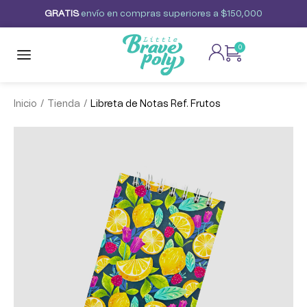
G
R
A
T
I
S
envío
en
compras
superiores
a
$150,000
0
/
/
Inicio
Tienda
Libreta de Notas Ref. Frutos