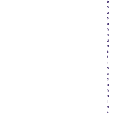
e
n
o
s
e
n
n
u
e
s
t
r
o
s
c
a
n
a
l
e
s