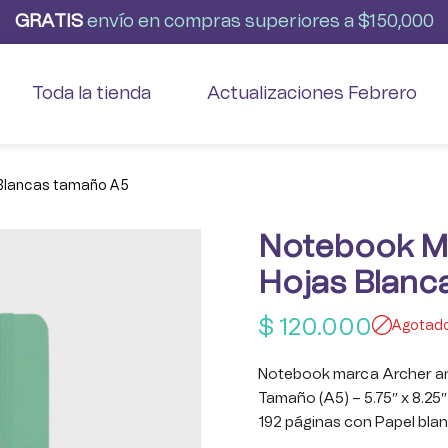
G
R
A
T
I
S
envío
en
compras
superiores
a
$150,000
Toda la tienda
Actualizaciones Febrero
 Blancas tamaño A5
Notebook Me
Hojas Blanc
$
120.000
Agotad
Notebook marca Archer an
Tamaño (A5) – 5.75″ x 8.25″
192 páginas con Papel bl