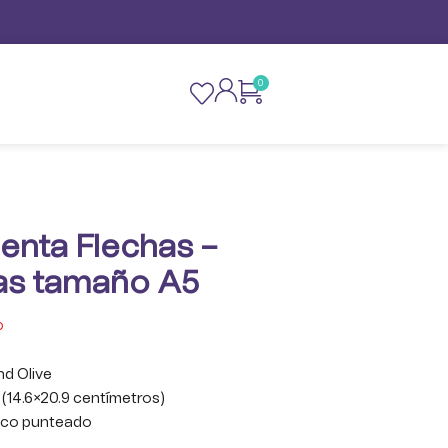
0
nta Flechas –
as tamaño A5
o
d Olive
 (14.6×20.9 centímetros)
anco punteado