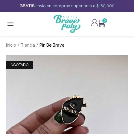
G
R
A
T
I
S
envío
en
compras
superiores
a
$150,000
0
/
/
Inicio
Tienda
Pin Be Brave
AGOTADO