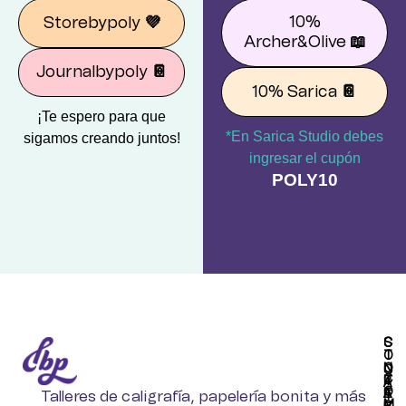
10%
Storebypoly
💜
Archer&Olive
📖
Journalbypoly
📔
10% Sarica
📔
¡Te espero para que
*En Sarica Studio debes
sigamos creando juntos!
ingresar el cupón
POLY10
S
C
T
O
O
N
C
C
R
T
A
O
E
A
Talleres de caligrafía, papelería bonita y más
T
M