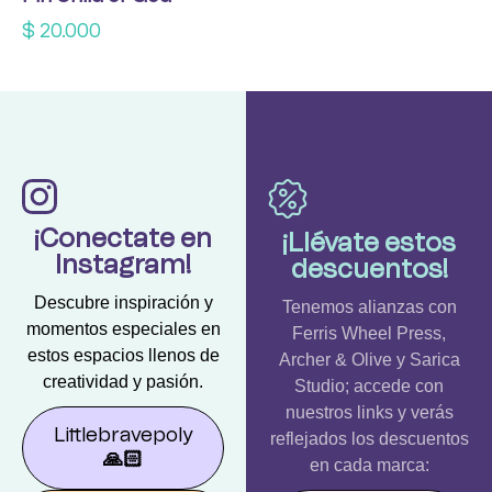
$
20.000
¡Conectate en
¡Llévate estos
Instagram!
descuentos!
Descubre inspiración y
Tenemos alianzas con
momentos especiales en
Ferris Wheel Press,
estos espacios llenos de
Archer & Olive y Sarica
creatividad y pasión.
Studio; accede con
nuestros links y verás
Littlebravepoly
reflejados los descuentos
🙏🏻
en cada marca: