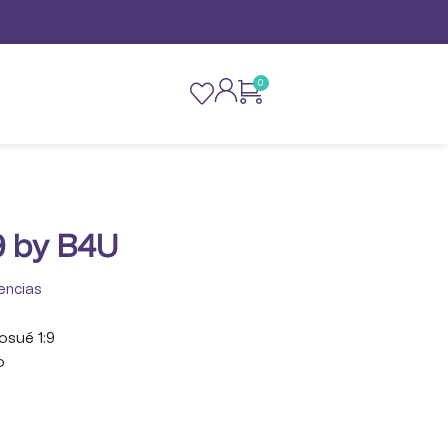
0
9 by B4U
encias
Josué 1:9
o