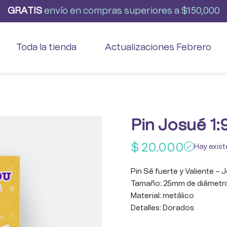
G
R
A
T
I
S
envío
en
compras
superiores
a
$150,000
Toda la tienda
Actualizaciones Febrero
Pin Josué 1:
$
20.000
Hay exist
Pin Sé fuerte y Valiente – 
Tamaño: 25mm de diámetr
Material: metálico
Detalles: Dorados