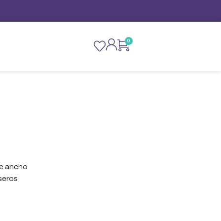
0
de ancho
seros