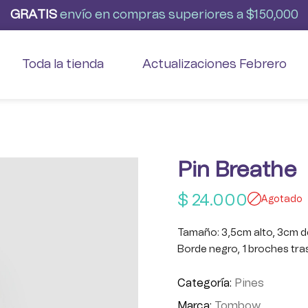
G
R
A
T
I
S
envío
en
compras
superiores
a
$150,000
Toda la tienda
Actualizaciones Febrero
Pin Breathe
$
24.000
Agotado
Tamaño: 3,5cm alto, 3cm 
Borde negro, 1 broches tra
Categoría:
Pines
Marca:
Tombow