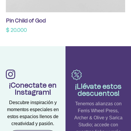
Pin Child of God
$
20.000
¡Conectate en
¡Llévate estos
Instagram!
descuentos!
Descubre inspiración y
Tenemos alianzas con
momentos especiales en
Ferris Wheel Press,
estos espacios llenos de
Archer & Olive y Sarica
creatividad y pasión.
Studio; accede con