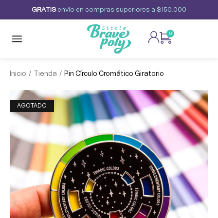
G
R
A
T
I
S
envío
en
compras
superiores
a
$150,000
0
/
/
Inicio
Tienda
Pin Círculo Cromático Giratorio
AGOTADO