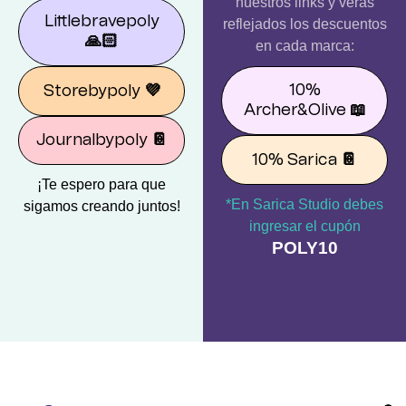
nuestros links y verás
Littlebravepoly
reflejados los descuentos
🙏🏻
en cada marca:
10%
Storebypoly
💜
Archer&Olive
📖
Journalbypoly
📔
10% Sarica
📔
¡Te espero para que
*En Sarica Studio debes
sigamos creando juntos!
ingresar el cupón
POLY10