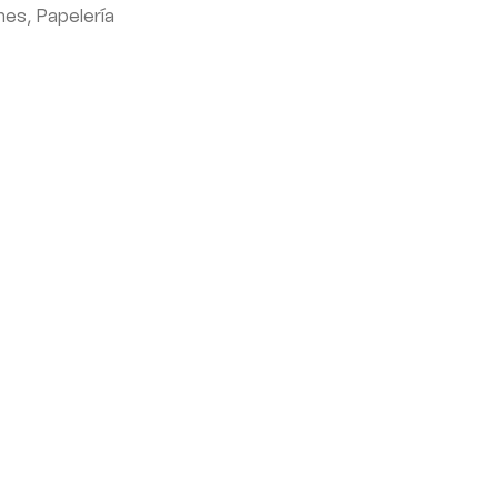
nes
,
Papelería