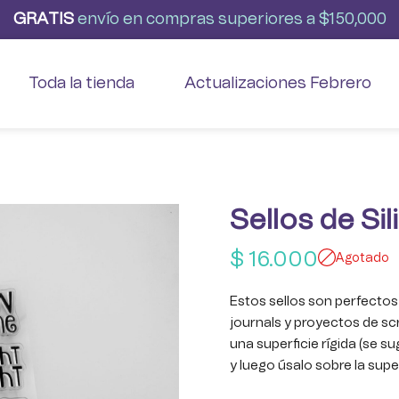
G
R
A
T
I
S
envío
en
compras
superiores
a
$150,000
Toda la tienda
Actualizaciones Febrero
Sellos de Si
$
16.000
Agotado
Estos sellos son perfectos
journals y proyectos de s
una superficie rígida (se s
y luego úsalo sobre la supe