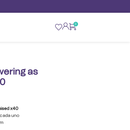
0
wering as
40
mised x40
e cada uno
mm