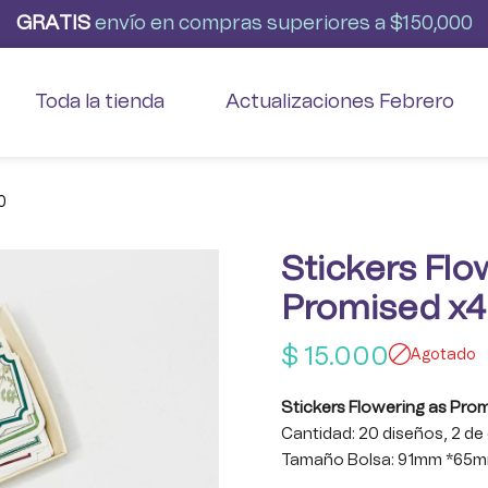
G
R
A
T
I
S
envío
en
compras
superiores
a
$150,000
Toda la tienda
Actualizaciones Febrero
0
Stickers Flo
Promised x
$
15.000
Agotado
Stickers Flowering as Pro
Cantidad: 20 diseños, 2 d
Tamaño Bolsa: 91mm *65