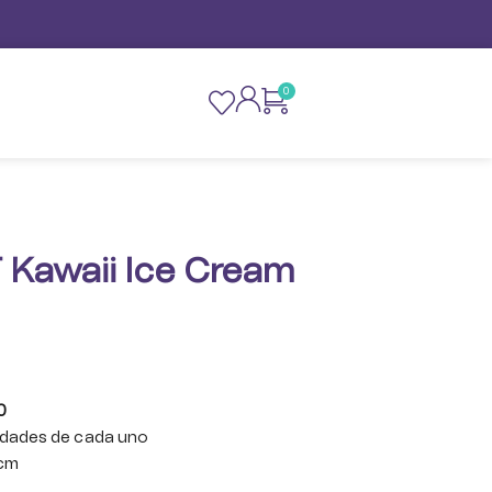
0
T Kawaii Ice Cream
0
nidades de cada uno
2cm