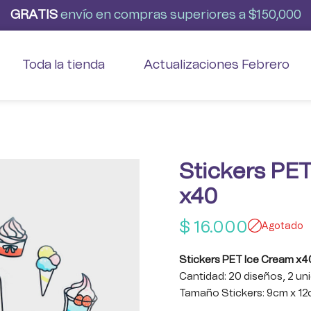
G
R
A
T
I
S
envío
en
compras
superiores
a
$150,000
Toda la tienda
Actualizaciones Febrero
Stickers PE
x40
$
16.000
Agotado
Stickers PET Ice Cream x4
Cantidad: 20 diseños, 2 u
Tamaño Stickers: 9cm x 1