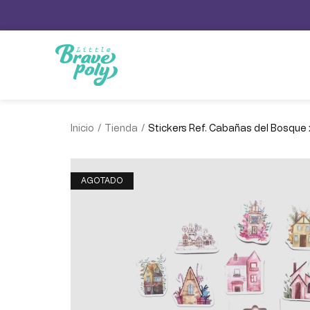
/
/
Inicio
Tienda
Stickers Ref. Cabañas del Bosque
AGOTADO