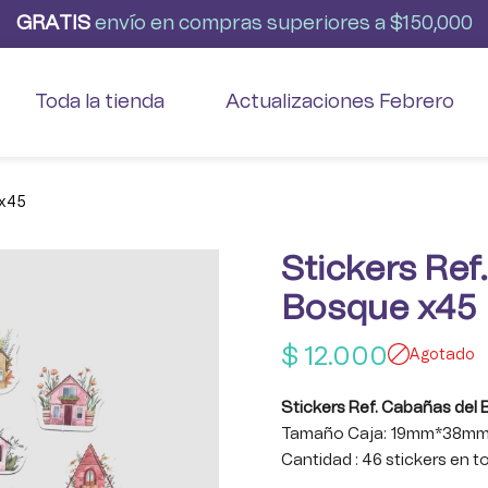
G
R
A
T
I
S
envío
en
compras
superiores
a
$150,000
Toda la tienda
Actualizaciones Febrero
 x45
Stickers Ref
Bosque x45
$
12.000
Agotado
Stickers Ref. Cabañas del
Tamaño Caja: 19mm*38m
Cantidad : 46 stickers en to