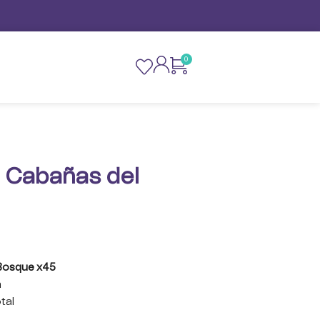
0
. Cabañas del
 Bosque x45
m
tal