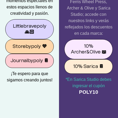
momentos especiales en
Ferris Wheel Press,
estos espacios llenos de
Archer & Olive y Sarica
creatividad y pasión.
Studio; accede con
nuestros links y verás
Littlebravepoly
reflejados los descuentos
🙏🏻
en cada marca:
10%
Storebypoly
💜
Archer&Olive
📖
Journalbypoly
📔
10% Sarica
📔
¡Te espero para que
*En Sarica Studio debes
sigamos creando juntos!
ingresar el cupón
POLY10