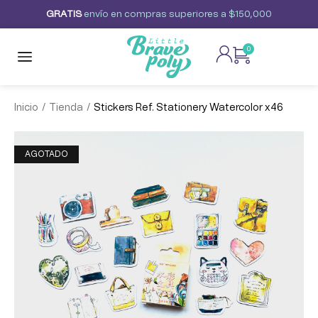
G
R
A
T
I
S
envío
en
compras
superiores
a
$150,000
0
/
/
Inicio
Tienda
Stickers Ref. Stationery Watercolor x46
AGOTADO