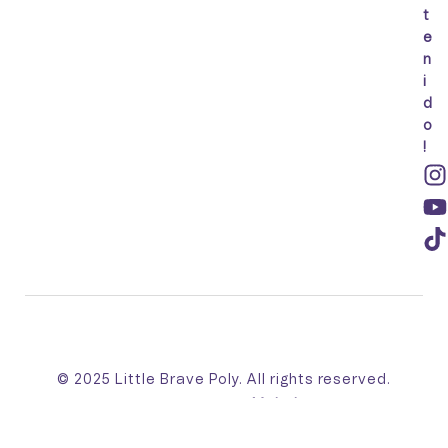
t
e
n
i
d
o
!
© 2025 Little Brave Poly. All rights reserved.
Made with 💛 by
Mahebo™