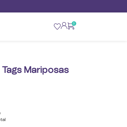
0
. Tags Mariposas
m
tal