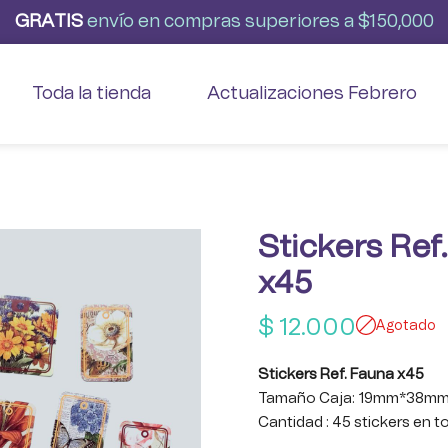
G
R
A
T
I
S
envío
en
compras
superiores
a
$150,000
Toda la tienda
Actualizaciones Febrero
Stickers Ref
x45
$
12.000
Agotado
Stickers Ref. Fauna x45
Tamaño Caja: 19mm*38m
Cantidad : 45 stickers en to