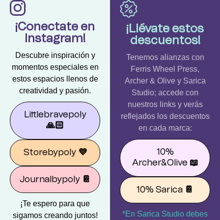
¡Conectate en
¡Llévate estos
Instagram!
descuentos!
Descubre inspiración y
Tenemos alianzas con
momentos especiales en
Ferris Wheel Press,
estos espacios llenos de
Archer & Olive y Sarica
creatividad y pasión.
Studio; accede con
nuestros links y verás
Littlebravepoly
reflejados los descuentos
🙏🏻
en cada marca:
10%
Storebypoly
💜
Archer&Olive
📖
Journalbypoly
📔
10% Sarica
📔
¡Te espero para que
*En Sarica Studio debes
sigamos creando juntos!