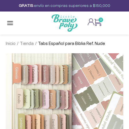
G
R
A
T
I
S
envío
en
compras
superiores
a
$150,000
0
/
/
Inicio
Tienda
Tabs Español para Biblia Ref. Nude