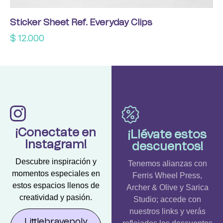
Sticker Sheet Ref. Everyday Clips
$
12.000
¡Conectate en
¡Llévate estos
Instagram!
descuentos!
Descubre inspiración y
Tenemos alianzas con
momentos especiales en
Ferris Wheel Press,
estos espacios llenos de
Archer & Olive y Sarica
creatividad y pasión.
Studio; accede con
nuestros links y verás
Littlebravepoly