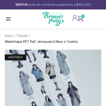
G
R
A
T
I
S
envío
en
compras
superiores
a
$150,000
0
/
/
Inicio
Tienda
Washitape PET Ref. Jennyuanzi New x 1 metro
AGOTADO