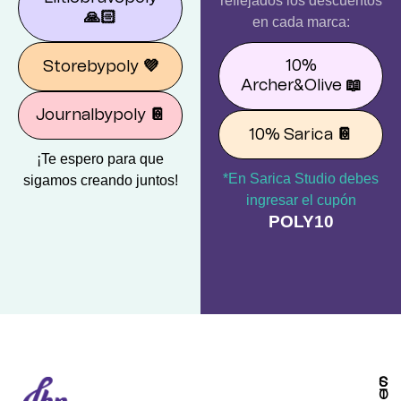
reflejados los descuentos
🙏🏻
en cada marca:
10%
Storebypoly
💜
Archer&Olive
📖
Journalbypoly
📔
10% Sarica
📔
¡Te espero para que
*En Sarica Studio debes
sigamos creando juntos!
ingresar el cupón
POLY10
S
C
T
O