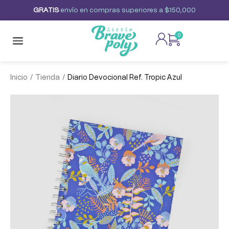
G
R
A
T
I
S
envío
en
compras
superiores
a
$150,000
0
/
/
Inicio
Tienda
Diario Devocional Ref. Tropic Azul