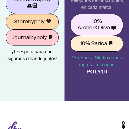
reflejados los descuentos
🙏🏻
en cada marca:
10%
Storebypoly
💜
Archer&Olive
📖
Journalbypoly
📔
10% Sarica
📔
¡Te espero para que
*En Sarica Studio debes
sigamos creando juntos!
ingresar el cupón
POLY10
S
C
T
O