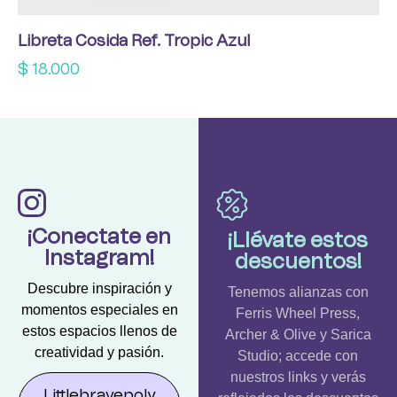
Libreta Cosida Ref. Tropic Azul
$
18.000
¡Conectate en
¡Llévate estos
Instagram!
descuentos!
Descubre inspiración y
Tenemos alianzas con
momentos especiales en
Ferris Wheel Press,
estos espacios llenos de
Archer & Olive y Sarica
creatividad y pasión.
Studio; accede con
nuestros links y verás
Littlebravepoly