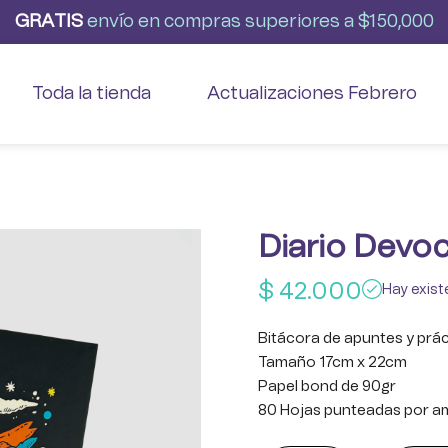
G
R
A
T
I
S
envío
en
compras
superiores
a
$150,000
Toda la tienda
Actualizaciones Febrero
Diario Devoc
$
42.000
Hay exist
Bitácora de apuntes y prá
Tamaño 17cm x 22cm
Papel bond de 90gr
80 Hojas punteadas por a