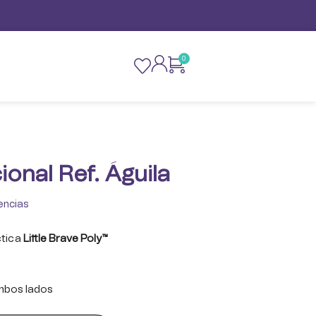
0
ional Ref. Águila
encias
ctica
Little Brave Poly™
mbos lados