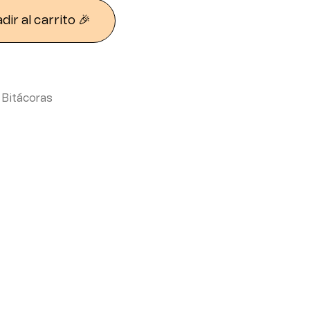
dir al carrito 🎉
,
Bitácoras