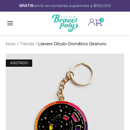
G
R
A
T
I
S
envío
en
compras
superiores
a
$150,000
0
/
/
Inicio
Tienda
Llavero Círculo Cromático Giratorio
AGOTADO