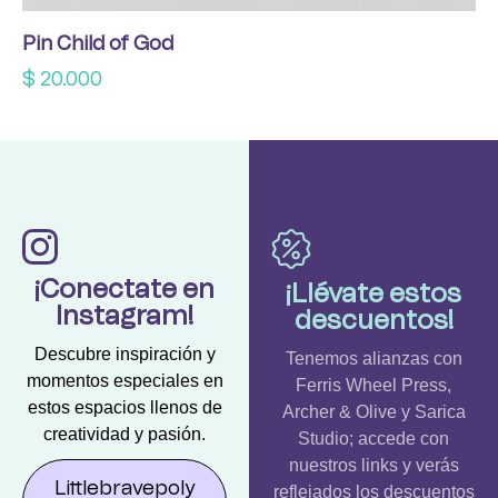
Pin Child of God
$
20.000
¡Conectate en
¡Llévate estos
Instagram!
descuentos!
Descubre inspiración y
Tenemos alianzas con
momentos especiales en
Ferris Wheel Press,
estos espacios llenos de
Archer & Olive y Sarica
creatividad y pasión.
Studio; accede con
nuestros links y verás
Littlebravepoly
reflejados los descuentos