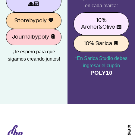
🙏🏻
en cada marca:
10%
Storebypoly
💜
Archer&Olive
📖
Journalbypoly
📔
10% Sarica
📔
¡Te espero para que
*En Sarica Studio debes
sigamos creando juntos!
ingresar el cupón
POLY10
S
C
T
O